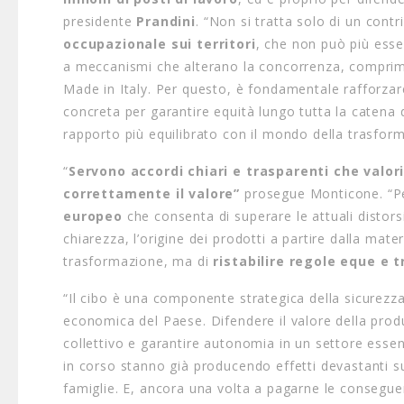
presidente
Prandini
. “Non si tratta solo di un contr
occupazionale sui territori
, che non può più esse
a meccanismi che alterano la concorrenza, comprimo
Made in Italy. Per questo, è fondamentale rafforzare
concreta per garantire equità lungo tutta la catena 
rapporto più equilibrato con il mondo della trasfor
“
Servono accordi chiari e trasparenti che valor
correttamente il valore”
prosegue Monticone. “Pe
europeo
che consenta di superare le attuali distorsio
chiarezza, l’origine dei prodotti a partire dalla mater
trasformazione, ma di
ristabilire regole eque e t
“Il cibo è una componente strategica della sicurezza 
economica del Paese. Difendere il valore della prod
collettivo e garantire autonomia in un settore essenz
in corso stanno già producendo effetti devastanti sul
famiglie. E, ancora una volta a pagarne le consegue