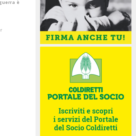
 guerra è
ér