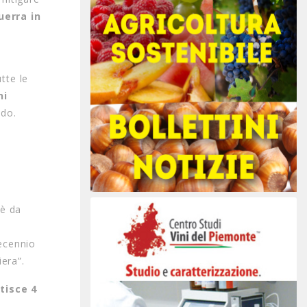
uerra in
tte le
ni
ndo.
 è da
decennio
era”.
tisce 4