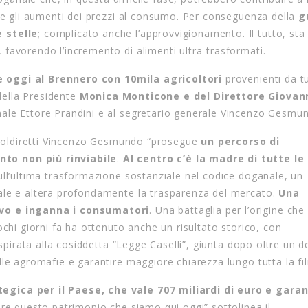
ere gli aumenti dei prezzi al consumo. Per conseguenza della
g
e stelle
; complicato anche l’approvvigionamento. Il tutto, sta
favorendo l’incremento di alimenti ultra-trasformati.
ne oggi al Brennero con 10mila agricoltori
provenienti da tu
 della Presidente
Monica Monticone e del Direttore Giovan
nale Ettore Prandini e al segretario generale Vincenzo Gesmu
i Coldiretti Vincenzo Gesmundo “prosegue
un percorso di
to non più rinviabile
.
Al centro c’è la madre di tutte le
sull’ultima trasformazione sostanziale nel codice doganale, un
ale e altera profondamente la trasparenza del mercato.
Una
ivo e inganna i consumatori
. Una battaglia per l’origine che
ochi giorni fa ha ottenuto anche un risultato storico, con
ispirata alla cosiddetta “Legge Caselli”, giunta dopo oltre un 
le agromafie e garantire maggiore chiarezza lungo tutta la fili
egica per il Paese, che vale 707 miliardi di euro e garan
ere questo patrimonio che siamo qui oggi” sottolinea il