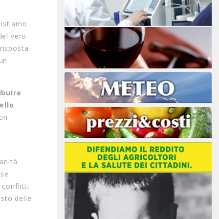
sistiamo
del vero
 risposta
 un
ibuire
ello
con
ranità
sse
conflitti
isto delle