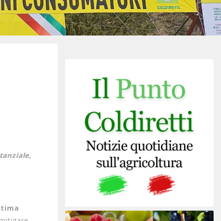
tanziale,
ltima
 mitigare