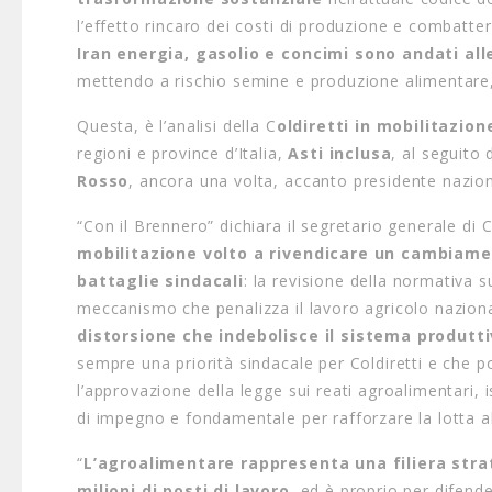
l’effetto rincaro dei costi di produzione e combatt
Iran energia, gasolio e concimi sono andati all
mettendo a rischio semine e produzione alimentare, 
Questa, è l’analisi della C
oldiretti in mobilitazio
regioni e province d’Italia,
Asti inclusa
, al seguito
Rosso
, ancora una volta, accanto presidente nazio
“Con il Brennero” dichiara il segretario generale d
mobilitazione volto a rivendicare un cambiamen
battaglie sindacali
: la revisione della normativa 
meccanismo che penalizza il lavoro agricolo nazion
distorsione che indebolisce il sistema produtt
sempre una priorità sindacale per Coldiretti e che p
l’approvazione della legge sui reati agroalimentari, 
di impegno e fondamentale per rafforzare la lotta al
“
L’agroalimentare rappresenta una filiera strat
milioni di posti di lavoro
, ed è proprio per difend